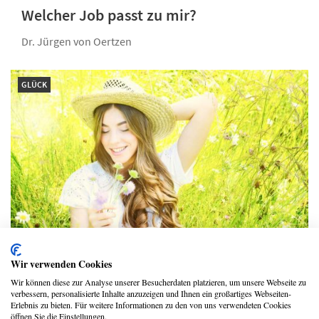
Welcher Job passt zu mir?
Dr. Jürgen von Oertzen
GLÜCK
7 Dinge, die glückliche Menschen besser
Wir verwenden Cookies
machen
Wir können diese zur Analyse unserer Besucherdaten platzieren, um unsere Webseite zu
verbessern, personalisierte Inhalte anzuzeigen und Ihnen ein großartiges Webseiten-
Jutta Echterhoff
Erlebnis zu bieten. Für weitere Informationen zu den von uns verwendeten Cookies
öffnen Sie die Einstellungen.