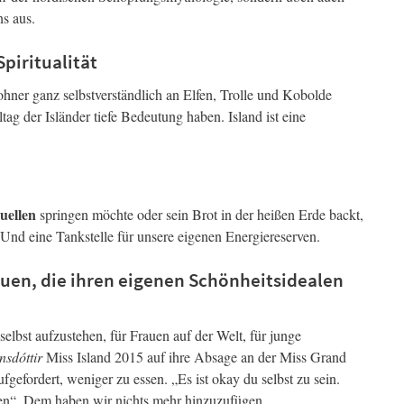
ns aus.
piritualität
hner ganz selbstverständlich an Elfen, Trolle und Kobolde
g der Isländer tiefe Bedeutung haben. Island ist eine
uellen
springen möchte oder sein Brot in der heißen Erde backt,
 Und eine Tankstelle für unsere eigenen Energiereserven.
auen, die ihren eigenen Schönheitsidealen
selbst aufzustehen, für Frauen auf der Welt, für junge
sdóttir
Miss Island 2015 auf ihre Absage an der Miss Grand
ufgefordert, weniger zu essen. „Es ist okay du selbst zu sein.
gen“. Dem haben wir nichts mehr hinzuzufügen.