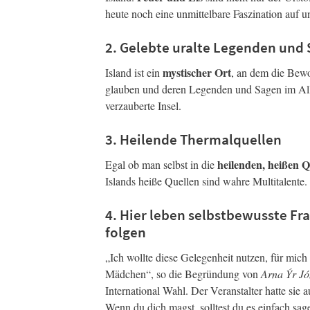
heute noch eine unmittelbare Faszination auf u
2. Gelebte uralte Legenden und S
mystischer Ort
Island ist ein
, an dem die Bewo
glauben und deren Legenden und Sagen im Allta
verzauberte Insel.
3. Heilende Thermalquellen
heilenden, heißen Q
Egal ob man selbst in die
Islands heiße Quellen sind wahre Multitalente.
4. Hier leben selbstbewusste Fr
folgen
„Ich wollte diese Gelegenheit nutzen, für mich 
Mädchen“, so die Begründung von
Arna Ýr Jón
International Wahl. Der Veranstalter hatte sie a
Wenn du dich magst, solltest du es einfach sa