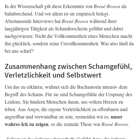
In der Wissenschaft gilt diese Erkenntnis von
Brené Brown
als
bahnbrechend. Und vor allem ist sie empirisch belegt.
Abertausende Interviews hat
Brené Brown
während ihrer
langjährigen Tätigkeit als Schamforscherin geführt und dabei
nachgewiesen: Nicht die Vollkommenheit eines Menschen macht
ihn glücklich, sondern seine Unvollkommenheit. Was also läuft da
bei uns schief?
Zusammenhang zwischen Schamgefühl,
Verletzlichkeit und Selbstwert
Um das zu erklären, widmet sich die Buchautorin intensiv dem
Begriff des Schams. Für sie sind Schamgefühle der Ursprung des
Leidens. Sie hindern Menschen daran, aus vollem Herzen zu
leben. Aus Angst, die eigene Verletzlichkeit zu offenbaren und
unser
angreifbar und verwundbar zu sein, vermeiden wir es,
wahres Ich zu zeigen
, so die zentrale These von
Brené Brown
.
„Scham ist das äußerst schmerzhafte Gefühl, bzw. die äußerst